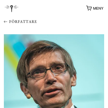
MENY
FÖRFATTARE
YUKIKO OCH PATRIK MÖTER
STOLPE STORIES
UTMÄRKELSER
VIDEOGALLERI
ÖVRIGA FORMAT