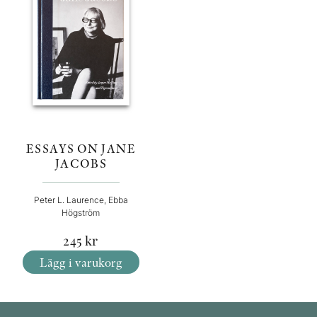
ESSAYS ON JANE
JACOBS
Peter L. Laurence, Ebba
Högström
245
kr
Lägg i varukorg