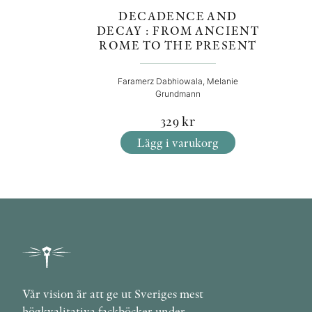
DECADENCE AND
DECAY : FROM ANCIENT
ROME TO THE PRESENT
Faramerz Dabhiowala, Melanie
Grundmann
329
kr
Lägg i varukorg
Vår vision är att ge ut Sveriges mest
högkvalitativa fackböcker under