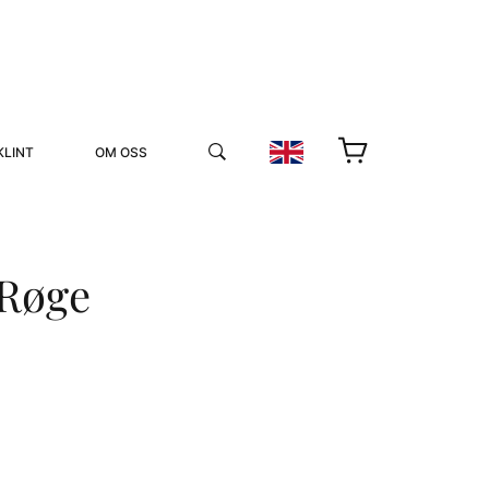
KLINT
OM OSS
 Røge
YUKIKO OCH PATRIK MÖTER
STOLPE STORIES
UTMÄRKELSER
VIDEOGALLERI