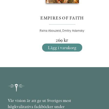
EMPIRES OF FAITH
Raina Abouzeid, Dmitry Adamsky
269
kr
Lägg i varukorg
Vår vision är att ge ut Sveriges mest
högkvalitativa fackböcker under