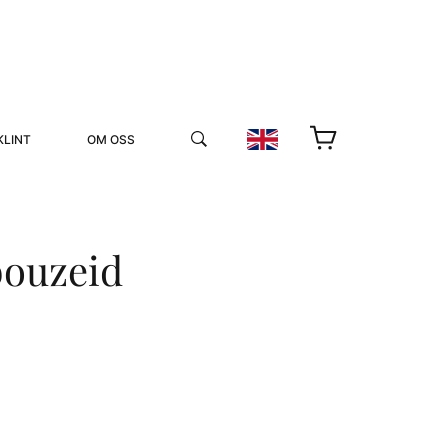
KLINT
OM OSS
bouzeid
YUKIKO OCH PATRIK MÖTER
STOLPE STORIES
UTMÄRKELSER
VIDEOGALLERI