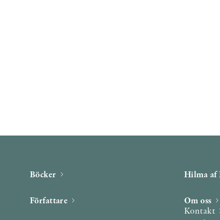
Böcker
Hilma af 
Författare
Om oss
Kontakt