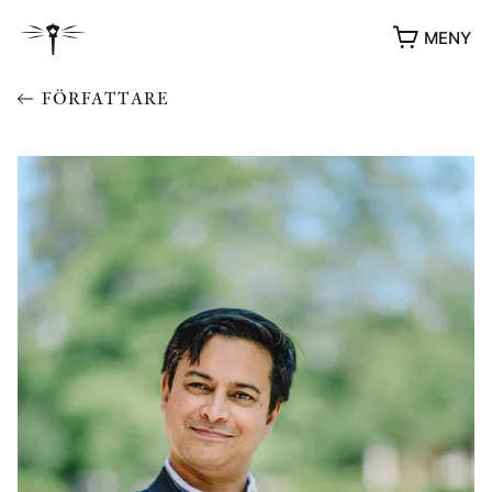
MENY
FÖRFATTARE
YUKIKO OCH PATRIK MÖTER
STOLPE STORIES
UTMÄRKELSER
VIDEOGALLERI
ÖVRIGA FORMAT