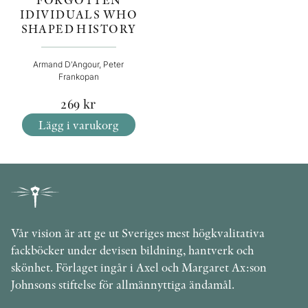
IDIVIDUALS WHO
SHAPED HISTORY
Armand D'Angour, Peter
Frankopan
269
kr
Lägg i varukorg
Vår vision är att ge ut Sveriges mest högkvalitativa
fackböcker under devisen bildning, hantverk och
skönhet. Förlaget ingår i Axel och Margaret Ax:son
Johnsons stiftelse för allmännyttiga ändamål.