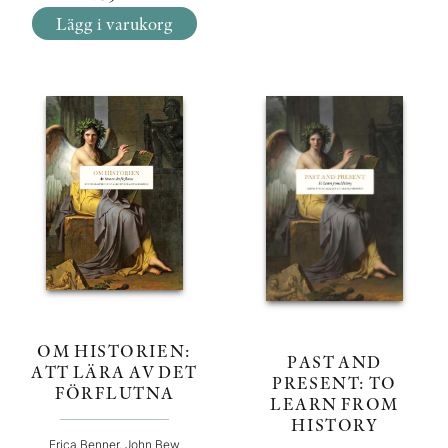
Lägg i varukorg
OM HISTORIEN:
PAST AND
ATT LÄRA AV DET
PRESENT: TO
FÖRFLUTNA
LEARN FROM
HISTORY
Erica Benner, John Bew