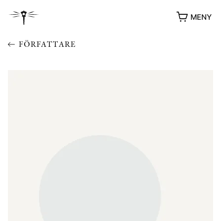
MENY
FÖRFATTARE
YUKIKO OCH PATRIK MÖTER
STOLPE STORIES
UTMÄRKELSER
VIDEOGALLERI
ÖVRIGA FORMAT