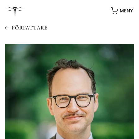
MENY
FÖRFATTARE
YUKIKO OCH PATRIK MÖTER
STOLPE STORIES
UTMÄRKELSER
VIDEOGALLERI
ÖVRIGA FORMAT