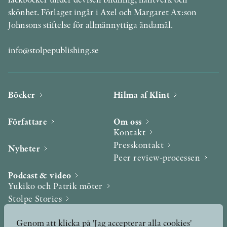
skönhet. Förlaget ingår i Axel och Margaret Ax:son
Johnsons stiftelse för allmännyttiga ändamål.
info@stolpepublishing.se
Böcker
Hilma af Klint
Författare
Om oss
Kontakt
Presskontakt
Nyheter
Peer review-processen
Podcast & video
Yukiko och Patrik möter
Stolpe Stories
Videogalleri
Genom att klicka på 'Jag accepterar alla cookies'