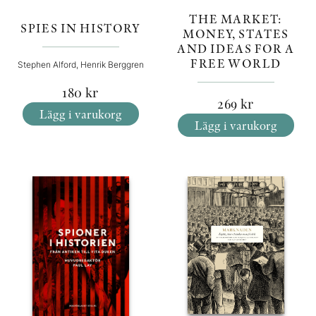
THE MARKET:
SPIES IN HISTORY
MONEY, STATES
AND IDEAS FOR A
FREE WORLD
Stephen Alford, Henrik Berggren
180
kr
269
kr
Lägg i varukorg
Lägg i varukorg