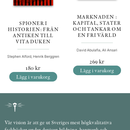
MARKNADEN :
KAPITAL, STATER
SPIONER I
OCH TANKAR OM
HISTORIEN: FRÅN
EN FRI VÄRLD
ANTIKEN TILL
VITA DUKEN
David Abulafia, Ali Ansari
Stephen Alford, Henrik Berggren
269
kr
180
kr
Lägg i varukorg
Lägg i varukorg
Vår vision är att ge ut Sveriges mest högkvalitativa
fackböcker under devisen bildning, hantverk och