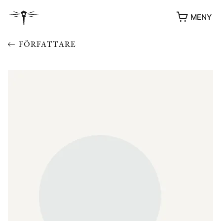
MENY
FÖRFATTARE
YUKIKO OCH PATRIK MÖTER
STOLPE STORIES
UTMÄRKELSER
VIDEOGALLERI
ÖVRIGA FORMAT