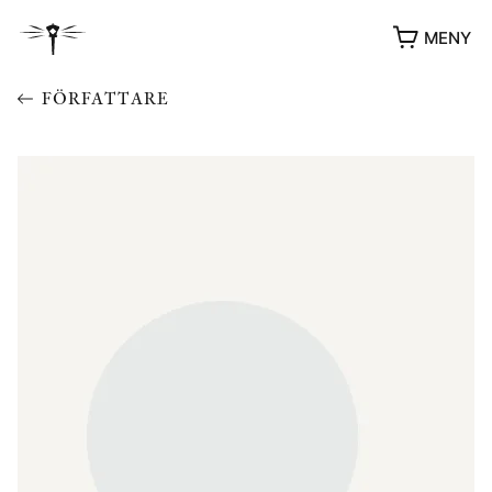
MENY
FÖRFATTARE
YUKIKO OCH PATRIK MÖTER
STOLPE STORIES
UTMÄRKELSER
VIDEOGALLERI
ÖVRIGA FORMAT