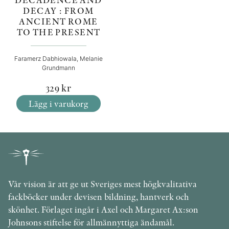
DECAY : FROM
ANCIENT ROME
TO THE PRESENT
Faramerz Dabhiowala, Melanie
Grundmann
329
kr
Lägg i varukorg
Vår vision är att ge ut Sveriges mest högkvalitativa
fackböcker under devisen bildning, hantverk och
skönhet. Förlaget ingår i Axel och Margaret Ax:son
Johnsons stiftelse för allmännyttiga ändamål.