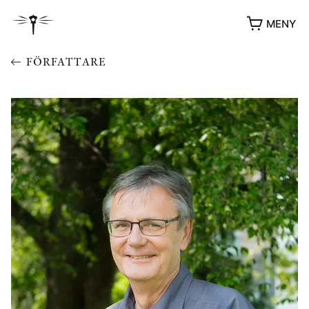
MENY
FÖRFATTARE
YUKIKO OCH PATRIK MÖTER
STOLPE STORIES
UTMÄRKELSER
VIDEOGALLERI
ÖVRIGA FORMAT