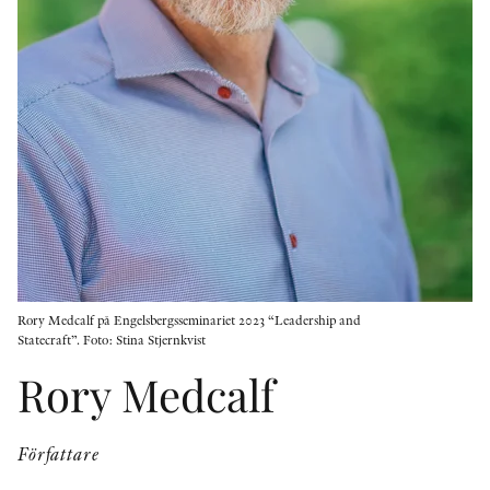
KONTAKT
PRESSKONTAKT
PEER REVIEW-PROCESSEN
Rory Medcalf på Engelsbergsseminariet 2023 “Leadership and
Statecraft”. Foto: Stina Stjernkvist
Rory Medcalf
Författare