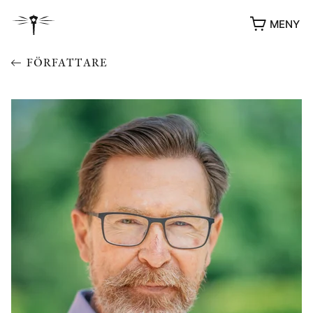
MENY
FÖRFATTARE
YUKIKO OCH PATRIK MÖTER
STOLPE STORIES
UTMÄRKELSER
VIDEOGALLERI
ÖVRIGA FORMAT