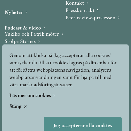
Kontakt
Presskontakt
Nyheter
Peer review-processen
Podcast & video
Yukiko och Patrik möter
Stolpe Stories
Videogalleri
Genom att klicka på 'Jag accepterar alla cookies'
samtycker du till att cookies lagras på din enhet för
Utmärkelser & Format
att förbättra webbplatsens navigation, analysera
Utmärkelser
webbplatsanvändningen samt för hjälpa till med
Övriga format
våra marknadsföringsinsatser.
Läs mer om cookies
TERMS OF USE
Stäng
GDPR
Jag accepterar alla cookies