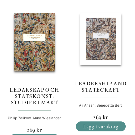
LEADERSHIP AND
STATECRAFT
LEDARSKAP OCH
STATSKONST:
STUDIER I MAKT
Ali Ansari, Benedetta Berti
269
kr
Philip Zelikow, Anna Wieslander
Lägg i varukorg
269
kr