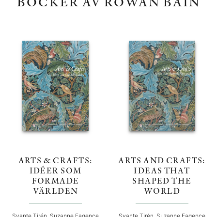
BÖCKER AV ROWAN BAIN
ARTS & CRAFTS:
ARTS AND CRAFTS:
IDÉER SOM
IDEAS THAT
FORMADE
SHAPED THE
VÄRLDEN
WORLD
Svante Tirén, Suzanne Fagence
Svante Tirén, Suzanne Fagence