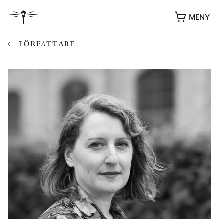
MENY
FÖRFATTARE
YUKIKO OCH PATRIK MÖTER
STOLPE STORIES
UTMÄRKELSER
VIDEOGALLERI
ÖVRIGA FORMAT