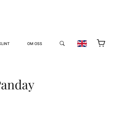
KLINT
OM OSS
Panday
YUKIKO OCH PATRIK MÖTER
STOLPE STORIES
UTMÄRKELSER
VIDEOGALLERI