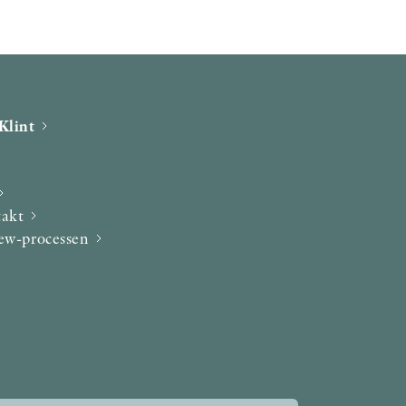
Klint
takt
iew-processen