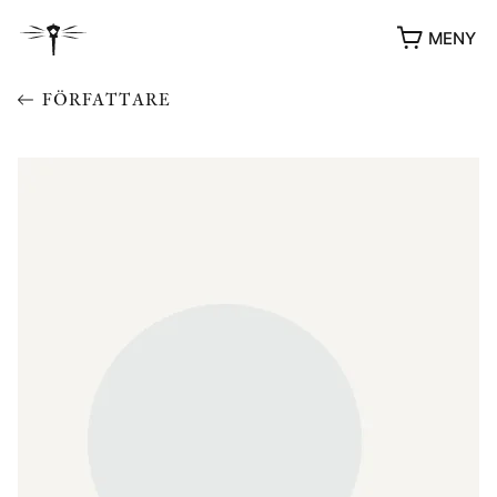
MENY
FÖRFATTARE
YUKIKO OCH PATRIK MÖTER
STOLPE STORIES
UTMÄRKELSER
VIDEOGALLERI
ÖVRIGA FORMAT