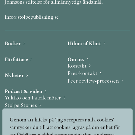
Johnsons stiftelse för allmännyttiga ändamål.
info@stolpepublishing.se
Böcker
Hilma af Klint
Författare
Om oss
Kontakt
Presskontakt
Nyheter
Peer review-processen
Podcast & video
Yukiko och Patrik möter
Stolpe Stories
Videogalleri
Genom att klicka på 'Jag accepterar alla cookies'
samtycker du till att cookies lagras på din enhet för
Utmärkelser & Format
att förbättra webbplatsens navigation, analysera
Utmärkelser