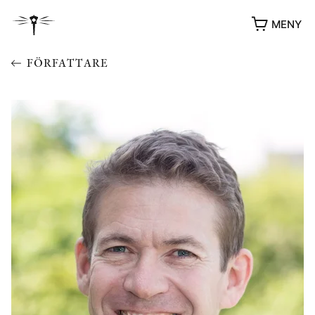
MENY
FÖRFATTARE
YUKIKO OCH PATRIK MÖTER
STOLPE STORIES
UTMÄRKELSER
VIDEOGALLERI
ÖVRIGA FORMAT