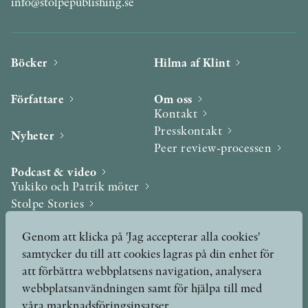
info@stolpepublishing.se
Böcker
Hilma af Klint
Författare
Om oss
Kontakt
Presskontakt
Nyheter
Peer review-processen
Podcast & video
Yukiko och Patrik möter
Stolpe Stories
Videogalleri
Genom att klicka på 'Jag accepterar alla cookies'
samtycker du till att cookies lagras på din enhet för
Utmärkelser & Format
att förbättra webbplatsens navigation, analysera
Utmärkelser
webbplatsanvändningen samt för hjälpa till med
Övriga format
våra marknadsföringsinsatser.