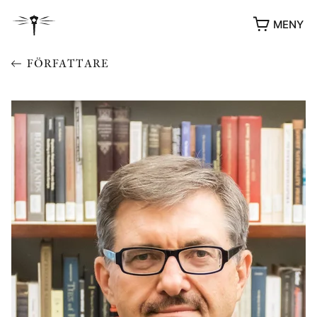
MENY
FÖRFATTARE
YUKIKO OCH PATRIK MÖTER
STOLPE STORIES
UTMÄRKELSER
VIDEOGALLERI
ÖVRIGA FORMAT