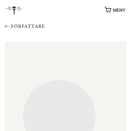
MENY
FÖRFATTARE
YUKIKO OCH PATRIK MÖTER
STOLPE STORIES
UTMÄRKELSER
VIDEOGALLERI
ÖVRIGA FORMAT