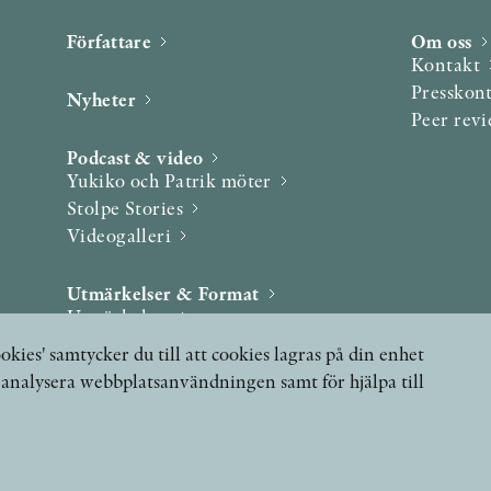
Författare
Om oss
Kontakt
Presskon
Nyheter
Peer rev
Podcast & video
Yukiko och Patrik möter
Stolpe Stories
Videogalleri
Utmärkelser & Format
Utmärkelser
Övriga format
okies' samtycker du till att cookies lagras på din enhet
, analysera webbplatsanvändningen samt för hjälpa till