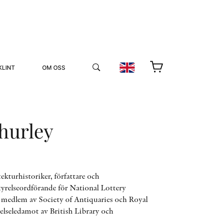
KLINT
OM OSS
hurley
YUKIKO OCH PATRIK MÖTER
ekturhistoriker, författare och
tyrelseordförande för National Lottery
STOLPE STORIES
 medlem av Society of Antiquaries och Royal
UTMÄRKELSER
VIDEOGALLERI
relseledamot av British Library och