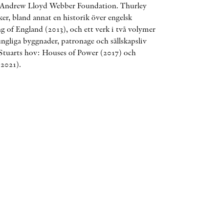
r Andrew Lloyd Webber Foundation. Thurley
ÖVRIGA FORMAT
ker, bland annat en historik över engelsk
ng of England (2013), och ett verk i två volymer
ngliga byggnader, patronage och sällskapsliv
KONTAKT
Stuarts hov: Houses of Power (2017) och
(2021).
PRESSKONTAKT
PEER REVIEW-PROCESSEN