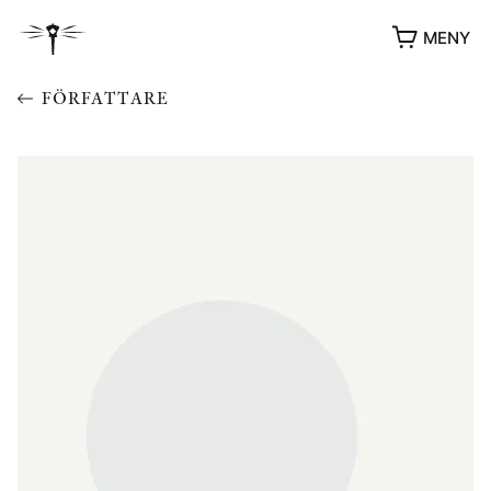
MENY
FÖRFATTARE
YUKIKO OCH PATRIK MÖTER
STOLPE STORIES
UTMÄRKELSER
VIDEOGALLERI
ÖVRIGA FORMAT