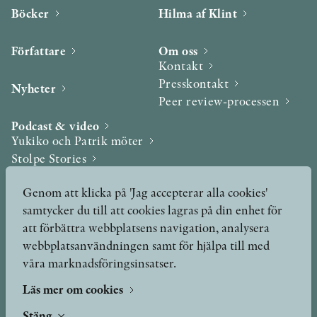
Böcker
Hilma af Klint
Författare
Om oss
Kontakt
Presskontakt
Nyheter
Peer review-processen
Podcast & video
Yukiko och Patrik möter
Stolpe Stories
Videogalleri
Genom att klicka på 'Jag accepterar alla cookies'
samtycker du till att cookies lagras på din enhet för
Utmärkelser & Format
att förbättra webbplatsens navigation, analysera
Utmärkelser
webbplatsanvändningen samt för hjälpa till med
Övriga format
våra marknadsföringsinsatser.
Läs mer om cookies
TERMS OF USE
Stäng