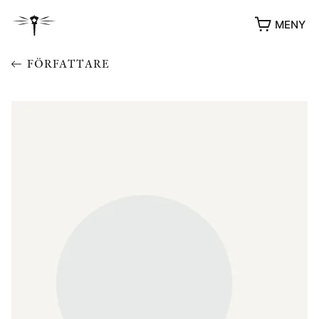
MENY
FÖRFATTARE
YUKIKO OCH PATRIK MÖTER
STOLPE STORIES
UTMÄRKELSER
VIDEOGALLERI
ÖVRIGA FORMAT