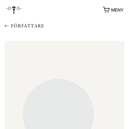
MENY
FÖRFATTARE
YUKIKO OCH PATRIK MÖTER
STOLPE STORIES
UTMÄRKELSER
VIDEOGALLERI
ÖVRIGA FORMAT