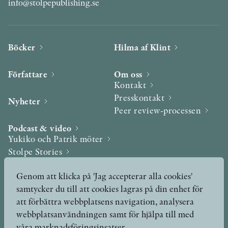
info@stolpepublishing.se
Böcker
Hilma af Klint
Författare
Om oss
Kontakt
Presskontakt
Nyheter
Peer review-processen
Podcast & video
Yukiko och Patrik möter
Stolpe Stories
Videogalleri
Genom att klicka på 'Jag accepterar alla cookies'
samtycker du till att cookies lagras på din enhet för
Utmärkelser & Format
att förbättra webbplatsens navigation, analysera
Utmärkelser
webbplatsanvändningen samt för hjälpa till med
Övriga format
våra marknadsföringsinsatser.