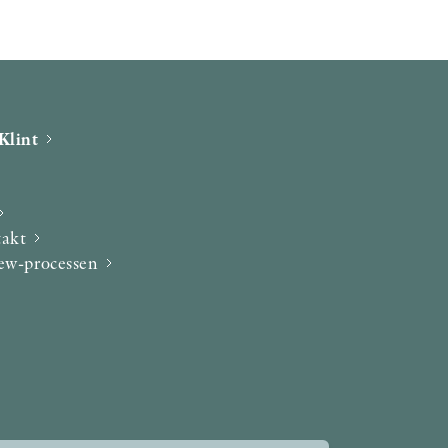
Klint
takt
iew-processen