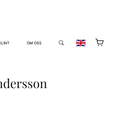
KLINT
OM OSS
ndersson
YUKIKO OCH PATRIK MÖTER
STOLPE STORIES
UTMÄRKELSER
VIDEOGALLERI