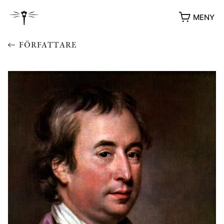
MENY
FÖRFATTARE
YUKIKO OCH PATRIK MÖTER
STOLPE STORIES
UTMÄRKELSER
VIDEOGALLERI
ÖVRIGA FORMAT