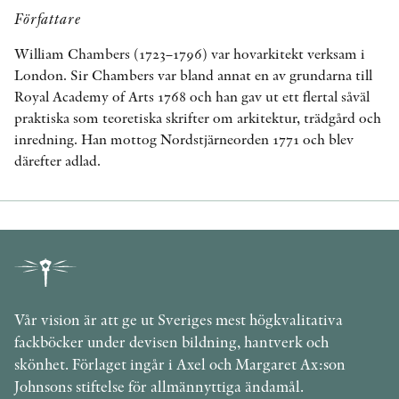
Författare
William Chambers (1723–1796) var hovarkitekt verksam i
London. Sir Chambers var bland annat en av grundarna till
Royal Academy of Arts 1768 och han gav ut ett flertal såväl
praktiska som teoretiska skrifter om arkitektur, trädgård och
inredning. Han mottog Nordstjärneorden 1771 och blev
därefter adlad.
Vår vision är att ge ut Sveriges mest högkvalitativa
fackböcker under devisen bildning, hantverk och
skönhet. Förlaget ingår i Axel och Margaret Ax:son
Johnsons stiftelse för allmännyttiga ändamål.