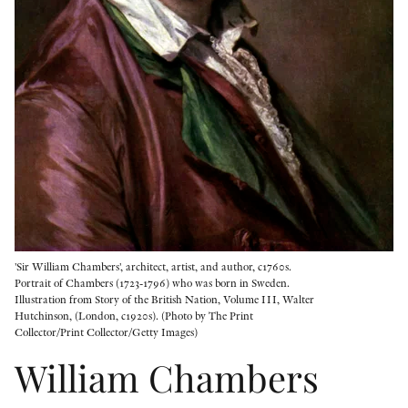
KONTAKT
PRESSKONTAKT
PEER REVIEW-PROCESSEN
'Sir William Chambers', architect, artist, and author, c1760s.
Portrait of Chambers (1723-1796) who was born in Sweden.
Illustration from Story of the British Nation, Volume III, Walter
Hutchinson, (London, c1920s). (Photo by The Print
Collector/Print Collector/Getty Images)
William Chambers