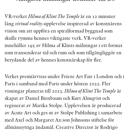
VR-verket
Hilma af Klint The Temple
är en 12 minuter
KONTAKT
lång
virtual reality
-upplevelse inspirerad av konstnärens
vision om att uppföra en spiralformad byggnad som
PRESSKONTAKT
skulle rymma hennes viktigaste verk. VR-verket
PEER REVIEW-PROCESSEN
innehåller 193 av Hilma af Klints målningar i ett format
som transenderar tid och rum och som tillgängliggör en
betydande del av hennes konstnärskap för fler.
Verket premiärvisas under Frieze Art Fair i London och i
Paris i samband med Paris under hösten 2022. Fler
visningar planeras till 2023.
Hilma af Klint The Temple
är
skapat av Daniel Birnbaum och Kurt Almqvist och
regisserat av Marika Stolpe. Upplevelsen är producerad
av Acute Art och ges ut av Stolpe Publishing i samarbete
med Axel och Margaret Ax:son Johnsons stiftelse för
allmännyttiga ändamål. Creative Director är Rodrigo