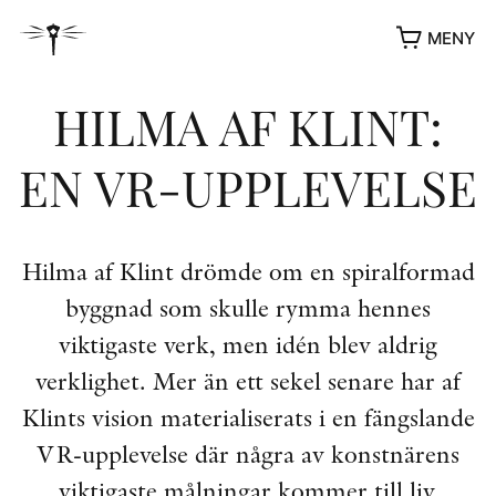
MENY
HILMA AF KLINT:
EN VR-UPPLEVELSE
Hilma af Klint drömde om en spiralformad
byggnad som skulle rymma hennes
viktigaste verk, men idén blev aldrig
YUKIKO OCH PATRIK MÖTER
verklighet. Mer än ett sekel senare har af
STOLPE STORIES
Klints vision materialiserats i en fängslande
UTMÄRKELSER
VR-upplevelse där några av konstnärens
VIDEOGALLERI
ÖVRIGA FORMAT
viktigaste målningar kommer till liv.