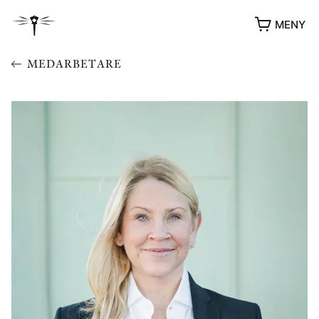
MENY
MEDARBETARE
YUKIKO OCH PATRIK MÖTER
STOLPE STORIES
UTMÄRKELSER
VIDEOGALLERI
ÖVRIGA FORMAT