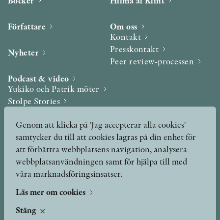
Böcker
Hilma af Klint
Författare
Om oss
Kontakt
Presskontakt
Nyheter
Peer review-processen
Podcast & video
Yukiko och Patrik möter
Stolpe Stories
Videogalleri
Genom att klicka på 'Jag accepterar alla cookies'
samtycker du till att cookies lagras på din enhet för
Utmärkelser & Format
att förbättra webbplatsens navigation, analysera
Utmärkelser
webbplatsanvändningen samt för hjälpa till med
Övriga format
våra marknadsföringsinsatser.
Läs mer om cookies
TERMS OF USE
Stäng