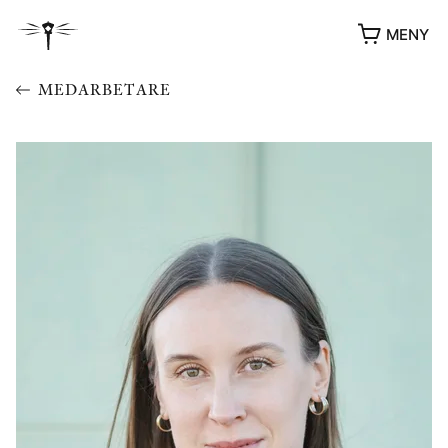
MENY
MEDARBETARE
YUKIKO OCH PATRIK MÖTER
STOLPE STORIES
UTMÄRKELSER
VIDEOGALLERI
ÖVRIGA FORMAT