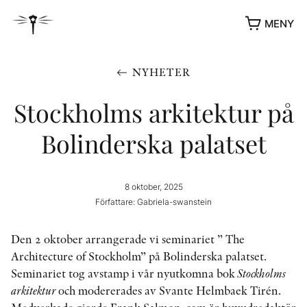
MENY
NYHETER
Stockholms arkitektur på
Bolinderska palatset
8 oktober, 2025
Författare: Gabriela-swanstein
YUKIKO OCH PATRIK MÖTER
Den 2 oktober arrangerade vi seminariet ” The
STOLPE STORIES
Architecture of Stockholm” på Bolinderska palatset.
UTMÄRKELSER
Seminariet tog avstamp i vår nyutkomna bok
Stockholms
VIDEOGALLERI
arkitektur
och modererades av Svante Helmbaek Tirén.
ÖVRIGA FORMAT