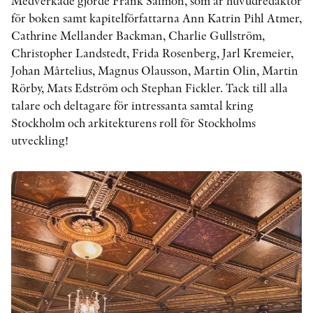
Medverkade gjorde Frank Salmon, som är huvudredaktör
för boken samt kapitelförfattarna Ann Katrin Pihl Atmer,
Cathrine Mellander Backman, Charlie Gullström,
KONTAKT
Christopher Landstedt, Frida Rosenberg, Jarl Kremeier,
Johan Mårtelius, Magnus Olausson, Martin Olin, Martin
PRESSKONTAKT
Rörby, Mats Edström och Stephan Fickler. Tack till alla
PEER REVIEW-PROCESSEN
talare och deltagare för intressanta samtal kring
Stockholm och arkitekturens roll för Stockholms
utveckling!