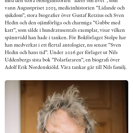
med den stora biologihistorien ”Idéer om livet”, som
vann Augustpriset 2003, medicinhistorien ”Lidande och
sjukdom”, stora biografier över Gustaf Retzius och Sven
KONTAKT
Hedin och den ojämförliga och charmiga ”Gubbe med
katt”, som sålde i hundratusentals exemplar, visar vilken
PRESSKONTAKT
spännvidd han hade i tanken. För Bokförlaget Stolpe har
PEER REVIEW-PROCESSEN
han medverkat i ett flertal antologier, nu senast ”Sven
Hedin och hans tid”. Under 2026 ger förlaget ut Nils
Uddenbergs sista bok ”Polarfararen”, en biografi över
Adolf Erik Nordenskiöld. Våra tankar går till Nils familj.