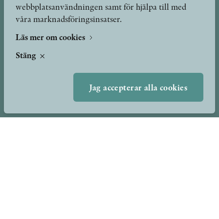
webbplatsanvändningen samt för hjälpa till med
våra marknadsföringsinsatser.
Vår vision är att ge ut Sveriges mest högkvalitativa
Läs mer om cookies
fackböcker under devisen bildning, hantverk och
skönhet. Förlaget ingår i Axel och Margaret Ax:son
Stäng
Johnsons stiftelse för allmännyttiga ändamål.
info@stolpepublishing.se
Jag accepterar alla cookies
Böcker
Hilma af Klint
Författare
Om oss
Kontakt
Presskontakt
Nyheter
Peer review-processen
Podcast & video
Yukiko och Patrik möter