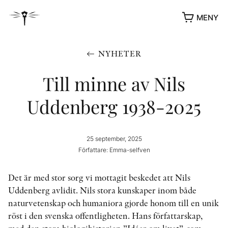
MENY
NYHETER
Till minne av Nils
Uddenberg 1938-2025
25 september, 2025
Författare: Emma-selfven
YUKIKO OCH PATRIK MÖTER
Det är med stor sorg vi mottagit beskedet att Nils
STOLPE STORIES
Uddenberg avlidit. Nils stora kunskaper inom både
UTMÄRKELSER
naturvetenskap och humaniora gjorde honom till en unik
VIDEOGALLERI
röst i den svenska offentligheten. Hans författarskap,
ÖVRIGA FORMAT