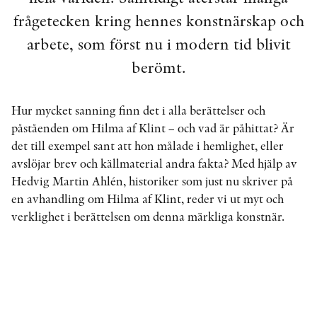
frågetecken kring hennes konstnärskap och
arbete, som först nu i modern tid blivit
KONTAKT
berömt.
PRESSKONTAKT
PEER REVIEW-PROCESSEN
Hur mycket sanning finn det i alla berättelser och
påståenden om Hilma af Klint – och vad är påhittat? Är
det till exempel sant att hon målade i hemlighet, eller
avslöjar brev och källmaterial andra fakta? Med hjälp av
Hedvig Martin Ahlén, historiker som just nu skriver på
en avhandling om Hilma af Klint, reder vi ut myt och
verklighet i berättelsen om denna märkliga konstnär.