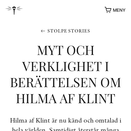
MENY
STOLPE STORIES
MYT OCH
VERKLIGHET I
BERÄTTELSEN OM
HILMA AF KLINT
YUKIKO OCH PATRIK MÖTER
STOLPE STORIES
UTMÄRKELSER
Hilma af Klint är nu känd och omtalad i
VIDEOGALLERI
ÖVRIGA FORMAT
hela världen. Samtidigt återstår många