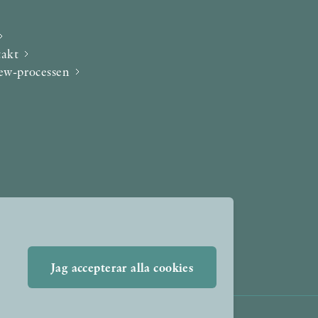
takt
iew-processen
Jag accepterar alla cookies