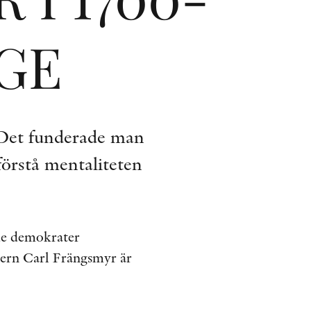
ÖVRIGA FORMAT
IGE
KONTAKT
PRESSKONTAKT
PEER REVIEW-PROCESSEN
e? Det funderade man
förstå mentaliteten
de demokrater
ikern Carl Frängsmyr är