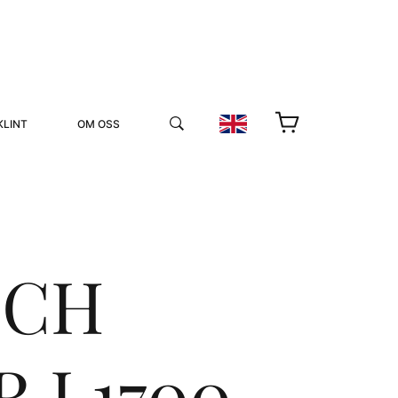
KLINT
OM OSS
OCH
YUKIKO OCH PATRIK MÖTER
STOLPE STORIES
I 1700-
UTMÄRKELSER
VIDEOGALLERI