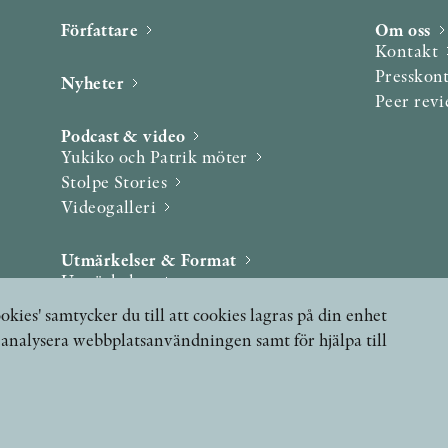
Författare
Om oss
Kontakt
Presskon
Nyheter
Peer rev
Podcast & video
Yukiko och Patrik möter
Stolpe Stories
Videogalleri
Utmärkelser & Format
Utmärkelser
Övriga format
okies' samtycker du till att cookies lagras på din enhet
, analysera webbplatsanvändningen samt för hjälpa till