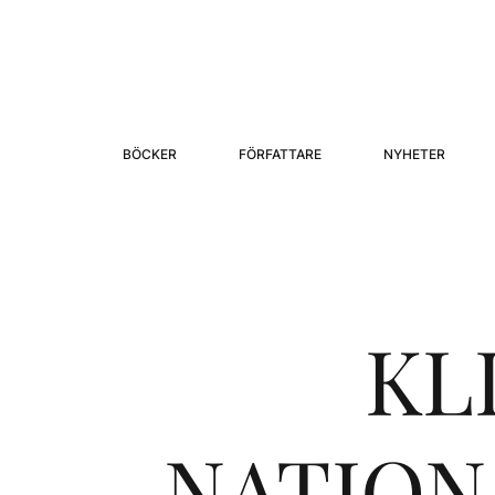
BÖCKER
FÖRFATTARE
NYHETER
KL
NATION