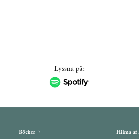
Lyssna på:
Böcker
Hilma af 