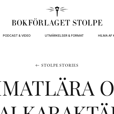
PODCAST & VIDEO
UTMÄRKELSER & FORMAT
HILMA AF 
STOLPE STORIES
IMATLÄRA 
ALKARAKTÄR 