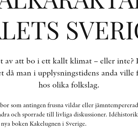
LETS SVER
t av att bo i ett kallt klimat – eller int
t då man i upplysningstidens anda ville 
hos olika folkslag.
bor som antingen frusna vildar eller jämntemperera
a och sporrade till livliga diskussioner. Idéhistor
en nya boken Kakelugnen i Sverige.