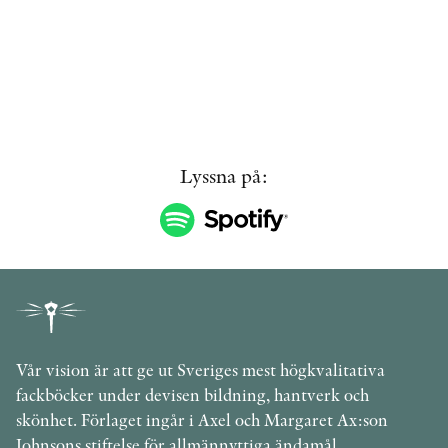
Lyssna på:
Vår vision är att ge ut Sveriges mest högkvalitativa
fackböcker under devisen bildning, hantverk och
skönhet. Förlaget ingår i Axel och Margaret Ax:son
Johnsons stiftelse för allmännyttiga ändamål.