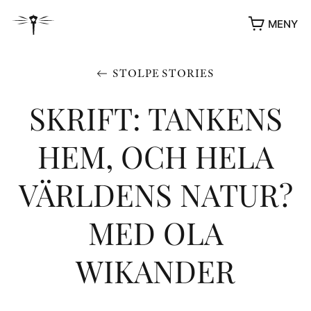
MENY
STOLPE STORIES
SKRIFT: TANKENS
HEM, OCH HELA
VÄRLDENS NATUR?
MED OLA
YUKIKO OCH PATRIK MÖTER
WIKANDER
STOLPE STORIES
UTMÄRKELSER
VIDEOGALLERI
ÖVRIGA FORMAT