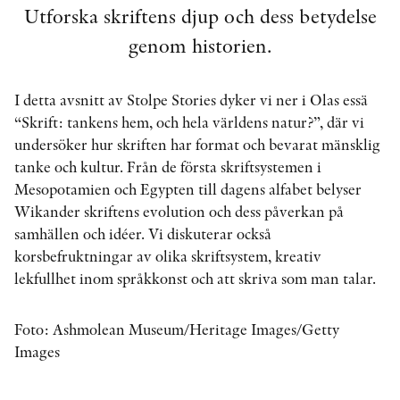
Utforska skriftens djup och dess betydelse
genom historien.
KONTAKT
PRESSKONTAKT
I detta avsnitt av Stolpe Stories dyker vi ner i Olas essä
“Skrift: tankens hem, och hela världens natur?”, där vi
PEER REVIEW-PROCESSEN
undersöker hur skriften har format och bevarat mänsklig
tanke och kultur. Från de första skriftsystemen i
Mesopotamien och Egypten till dagens alfabet belyser
Wikander skriftens evolution och dess påverkan på
samhällen och idéer. Vi diskuterar också
korsbefruktningar av olika skriftsystem, kreativ
lekfullhet inom språkkonst och att skriva som man talar.
Foto: Ashmolean Museum/Heritage Images/Getty
Images