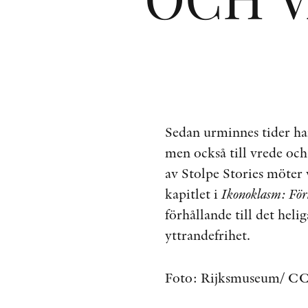
Sedan urminnes tider har
men också till vrede och
av Stolpe Stories möter v
kapitlet i
Ikonoklasm: Förk
förhållande till det heli
yttrandefrihet.
Foto: Rijksmuseum/ CC