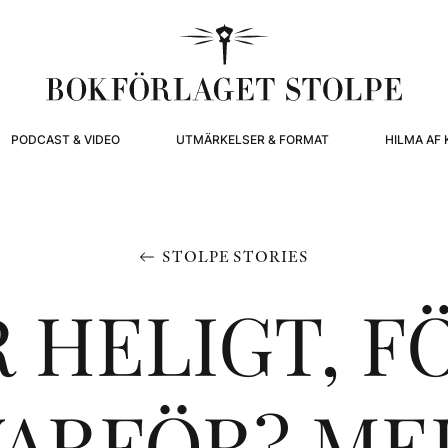
PODCAST & VIDEO
UTMÄRKELSER & FORMAT
HILMA AF 
STOLPE STORIES
R HELIGT, F
ARFÖR? ME