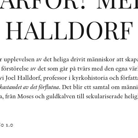
HALLDORF
 upplevelsen av det heliga drivit människor att skap
 förstörelse av det som går på tvärs med den egna värl
i Joel Halldorf, professor i kyrkohistoria och författ
astandet av det förflutna
. Det blir ett samtal om männ
ga, från Moses och guldkalven till sekulariserade heli
0 1.0