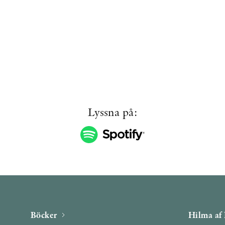
Lyssna på:
Böcker
Hilma af 