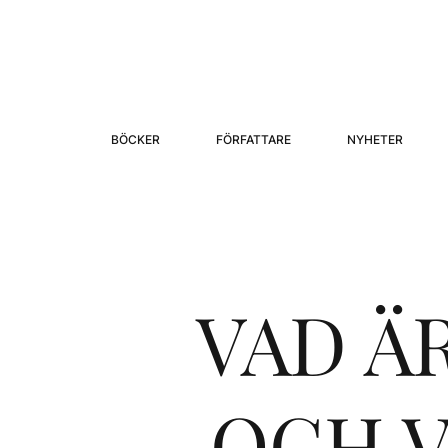
BÖCKER
FÖRFATTARE
NYHETER
VAD Ä
OCH V