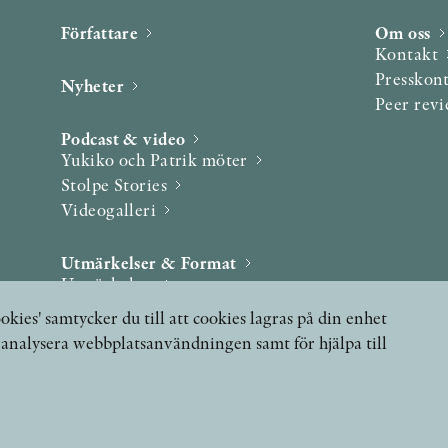
Författare
Om oss
Kontakt
Presskon
Nyheter
Peer rev
Podcast & video
Yukiko och Patrik möter
Stolpe Stories
Videogalleri
Utmärkelser & Format
Utmärkelser
Övriga format
okies' samtycker du till att cookies lagras på din enhet
, analysera webbplatsanvändningen samt för hjälpa till