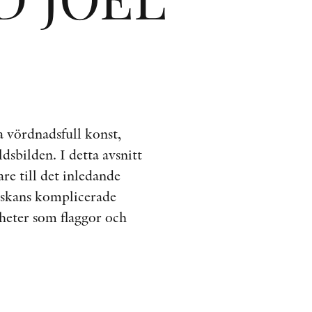
ÖVRIGA FORMAT
KONTAKT
PRESSKONTAKT
PEER REVIEW-PROCESSEN
a vördnadsfull konst,
dsbilden. I detta avsnitt
are till det inledande
iskans komplicerade
gheter som flaggor och