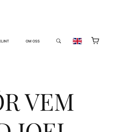
KLINT
OM OSS
ÖR VEM
YUKIKO OCH PATRIK MÖTER
STOLPE STORIES
D JOEL
UTMÄRKELSER
VIDEOGALLERI