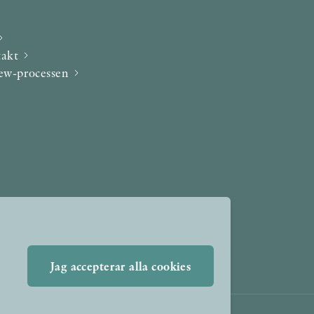
takt
iew-processen
Jag accepterar alla cookies