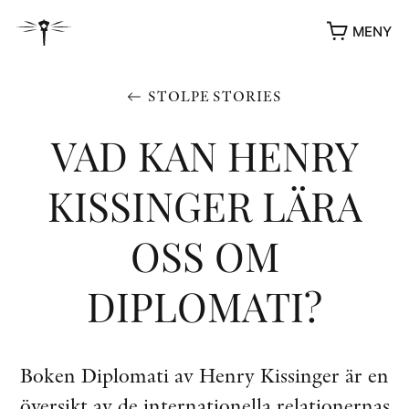
MENY
STOLPE STORIES
VAD KAN HENRY
KISSINGER LÄRA
OSS OM
DIPLOMATI?
YUKIKO OCH PATRIK MÖTER
STOLPE STORIES
UTMÄRKELSER
Boken Diplomati av Henry Kissinger är en
VIDEOGALLERI
ÖVRIGA FORMAT
översikt av de internationella relationernas