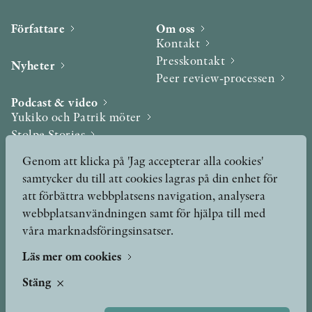
Författare
Om oss
Kontakt
Presskontakt
Nyheter
Peer review-processen
Podcast & video
Yukiko och Patrik möter
Stolpe Stories
Videogalleri
Genom att klicka på 'Jag accepterar alla cookies'
samtycker du till att cookies lagras på din enhet för
Utmärkelser & Format
att förbättra webbplatsens navigation, analysera
Utmärkelser
webbplatsanvändningen samt för hjälpa till med
Övriga format
våra marknadsföringsinsatser.
Läs mer om cookies
TERMS OF USE
Stäng