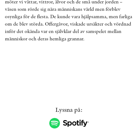
möter vi vättar, vittror, älvor och de små under jorden –
väsen som rörde sig nära människans värld men förblev
osynliga för de flesta. De kunde vara hjälpsamma, men farliga
KONTAKT
om de blev störda. Offergåvor, viskade ursäkter och vördnad
inför det okända var en självklar del av samspelet mellan
PRESSKONTAKT
människor och deras hemliga grannar.
PEER REVIEW-PROCESSEN
Lyssna på: