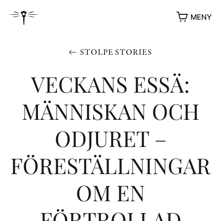
MENY
STOLPE STORIES
VECKANS ESSÄ:
MÄNNISKAN OCH
ODJURET –
FÖRESTÄLLNINGAR
YUKIKO OCH PATRIK MÖTER
OM EN
STOLPE STORIES
UTMÄRKELSER
VIDEOGALLERI
FÖRTROLLAD
ÖVRIGA FORMAT