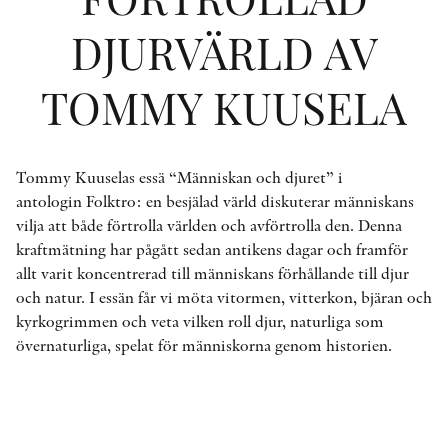
DJURVÄRLD AV
KONTAKT
TOMMY KUUSELA
PRESSKONTAKT
PEER REVIEW-PROCESSEN
Tommy Kuuselas essä “Människan och djuret” i
antologin Folktro: en besjälad värld diskuterar människans
vilja att både förtrolla världen och avförtrolla den. Denna
kraftmätning har pågått sedan antikens dagar och framför
allt varit koncentrerad till människans förhållande till djur
och natur. I essän får vi möta vitormen, vitterkon, bjäran och
kyrkogrimmen och veta vilken roll djur, naturliga som
övernaturliga, spelat för människorna genom historien.