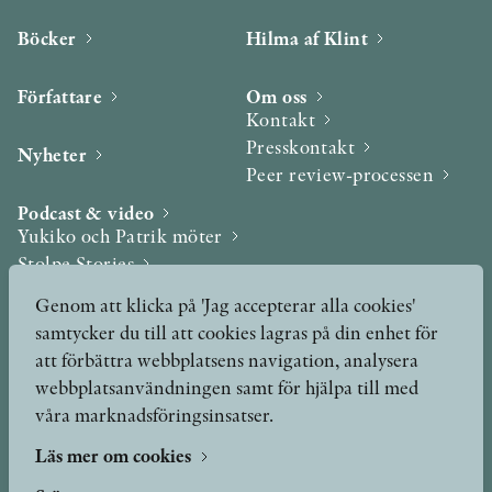
Böcker
Hilma af Klint
Författare
Om oss
Kontakt
Presskontakt
Nyheter
Peer review-processen
Podcast & video
Yukiko och Patrik möter
Stolpe Stories
Videogalleri
Genom att klicka på 'Jag accepterar alla cookies'
samtycker du till att cookies lagras på din enhet för
Utmärkelser & Format
att förbättra webbplatsens navigation, analysera
Utmärkelser
webbplatsanvändningen samt för hjälpa till med
Övriga format
våra marknadsföringsinsatser.
Läs mer om cookies
TERMS OF USE