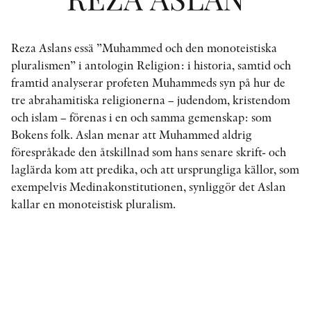
Reza Aslans essä ”Muhammed och den monoteistiska
KONTAKT
pluralismen” i antologin Religion: i historia, samtid och
PRESSKONTAKT
framtid analyserar profeten Muhammeds syn på hur de
tre abrahamitiska religionerna – judendom, kristendom
PEER REVIEW-PROCESSEN
och islam – förenas i en och samma gemenskap: som
Bokens folk. Aslan menar att Muhammed aldrig
förespråkade den åtskillnad som hans senare skrift- och
laglärda kom att predika, och att ursprungliga källor, som
exempelvis Medinakonstitutionen, synliggör det Aslan
kallar en monoteistisk pluralism.