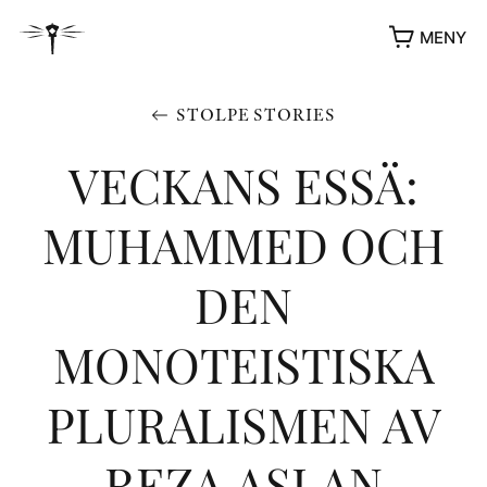
MENY
STOLPE STORIES
VECKANS ESSÄ:
MUHAMMED OCH
DEN
MONOTEISTISKA
YUKIKO OCH PATRIK MÖTER
PLURALISMEN AV
STOLPE STORIES
UTMÄRKELSER
VIDEOGALLERI
REZA ASLAN
ÖVRIGA FORMAT