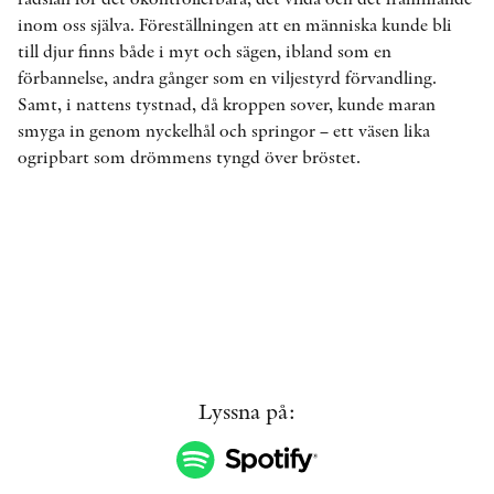
inom oss själva. Föreställningen att en människa kunde bli
till djur finns både i myt och sägen, ibland som en
förbannelse, andra gånger som en viljestyrd förvandling.
KONTAKT
Samt, i nattens tystnad, då kroppen sover, kunde maran
PRESSKONTAKT
smyga in genom nyckelhål och springor – ett väsen lika
ogripbart som drömmens tyngd över bröstet.
PEER REVIEW-PROCESSEN
Lyssna på: