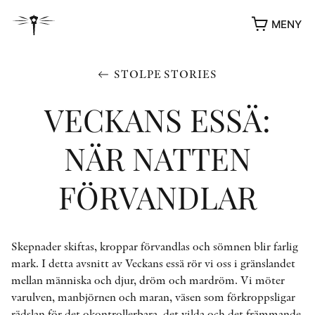
MENY
STOLPE STORIES
VECKANS ESSÄ:
NÄR NATTEN
FÖRVANDLAR
YUKIKO OCH PATRIK MÖTER
Skepnader skiftas, kroppar förvandlas och sömnen blir farlig
STOLPE STORIES
mark. I detta avsnitt av Veckans essä rör vi oss i gränslandet
UTMÄRKELSER
mellan människa och djur, dröm och mardröm. Vi möter
VIDEOGALLERI
varulven, manbjörnen och maran, väsen som förkroppsligar
ÖVRIGA FORMAT
rädslan för det okontrollerbara, det vilda och det främmande