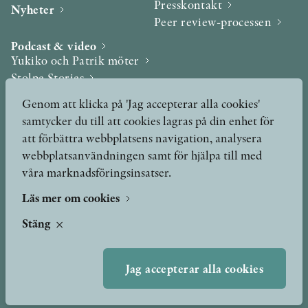
Presskontakt
Nyheter
Peer review-processen
Podcast & video
Yukiko och Patrik möter
Stolpe Stories
Videogalleri
Genom att klicka på 'Jag accepterar alla cookies'
samtycker du till att cookies lagras på din enhet för
Utmärkelser & Format
att förbättra webbplatsens navigation, analysera
Utmärkelser
webbplatsanvändningen samt för hjälpa till med
Övriga format
våra marknadsföringsinsatser.
Läs mer om cookies
TERMS OF USE
Stäng
GDPR
Jag accepterar alla cookies
VANLIGA FRÅGOR