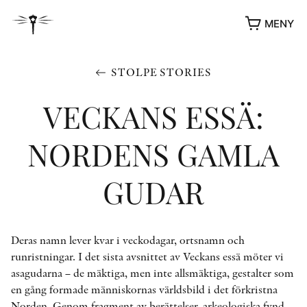
MENY
STOLPE STORIES
VECKANS ESSÄ:
NORDENS GAMLA
GUDAR
YUKIKO OCH PATRIK MÖTER
Deras namn lever kvar i veckodagar, ortsnamn och
STOLPE STORIES
runristningar. I det sista avsnittet av Veckans essä möter vi
UTMÄRKELSER
asagudarna – de mäktiga, men inte allsmäktiga, gestalter som
VIDEOGALLERI
en gång formade människornas världsbild i det förkristna
ÖVRIGA FORMAT
Norden. Genom fragment av berättelser, arkeologiska fynd