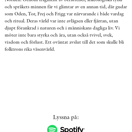
och språkets minnen får vi glimtar av en annan tid, där gudar
som Oden, Tor, Frej och Frigg var närvarande i både vardag
och ritual. Deras värld var inte avlägsen eller fjärran, utan
KONTAKT
djupt förankrad i naturen och i människans dagliga liv. Vi
PRESSKONTAKT
möter inte bara styrka och ära, utan också tvivel, svek,
visdom och förlust. Ett oväntat avslut till det som skulle bli
PEER REVIEW-PROCESSEN
folktrons rika väsenvärld.
Lyssna på: