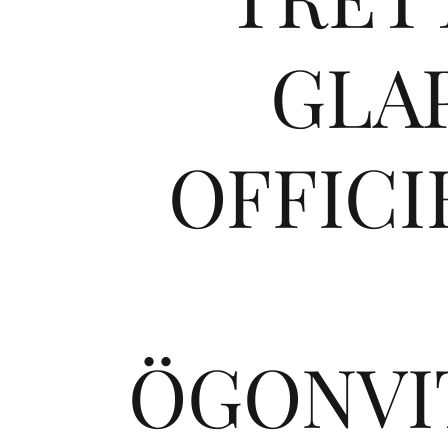
GLA
OFFICI
ÖGONVI