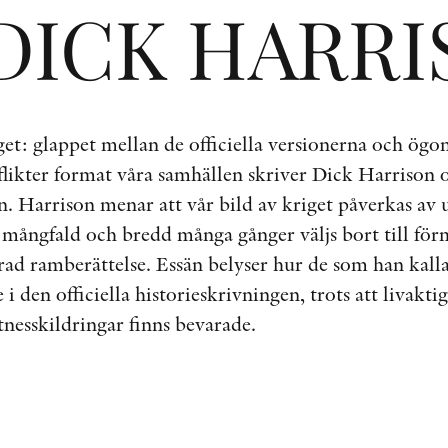
DICK HARR
iget: glappet mellan de officiella versionerna och ögo
flikter format våra samhällen skriver Dick Harrison 
n. Harrison menar att vår bild av kriget påverkas av u
 mångfald och bredd många gånger väljs bort till för
rad ramberättelse. Essän belyser hur de som han kallar
i den officiella historieskrivningen, trots att livakt
tnesskildringar finns bevarade.