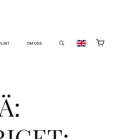
KLINT
OM OSS
Ä:
YUKIKO OCH PATRIK MÖTER
STOLPE STORIES
IGET:
UTMÄRKELSER
VIDEOGALLERI