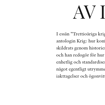
AV 
I essän ”Trettioåriga kr
antologin Krig: hur kon
skildrats genom historie
och han redogör för hur
enhetlig och standardise
något egentligt utrymme 
iakttagelser och ögonvit