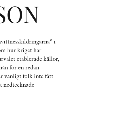
ISON
nvittnesskildringarna” i
om hur kriget har
rvalet etablerade källor,
mån för en redan
 vanligt folk inte fått
igt nedtecknade