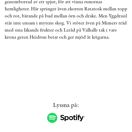
genomborrad av ett spjut, för att vinna runornas
hemligheter. Här springer även ekorren Ratatosk mellan topp
och rot, bärande på bud mellan örn och drake. Men Yggdrasil
KONTAKT
står inte ensam i mytens skog. Vi stöter även på Mimers träd
med sina läkande frukter och Leråd på Valhalls tak i vars
PRESSKONTAKT
krona geten Heidrun betar och ger mjöd åt krigarna.
PEER REVIEW-PROCESSEN
Lyssna på: