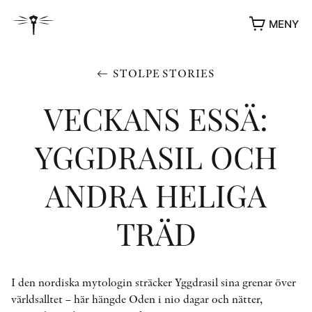
MENY
STOLPE STORIES
VECKANS ESSÄ:
YGGDRASIL OCH
ANDRA HELIGA
TRÄD
YUKIKO OCH PATRIK MÖTER
STOLPE STORIES
UTMÄRKELSER
I den nordiska mytologin sträcker Yggdrasil sina grenar över
VIDEOGALLERI
världsalltet – här hängde Oden i nio dagar och nätter,
ÖVRIGA FORMAT