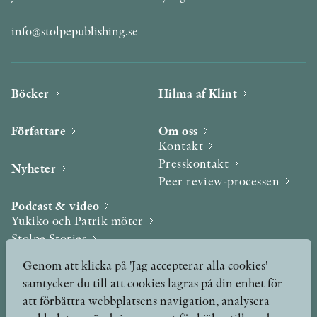
info@stolpepublishing.se
Böcker
Hilma af Klint
Författare
Om oss
Kontakt
Presskontakt
Nyheter
Peer review-processen
Podcast & video
Yukiko och Patrik möter
Stolpe Stories
Videogalleri
Genom att klicka på 'Jag accepterar alla cookies'
samtycker du till att cookies lagras på din enhet för
Utmärkelser & Format
att förbättra webbplatsens navigation, analysera
Utmärkelser