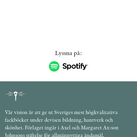
Lyssna på:
Vår vision är att ge ut Sveriges mest högkvalitativa
fackböcker under devisen bildning, hantverk och
skönhet. Förlaget ingår i Axel och Margaret Ax:son
Johnsons stiftelse för allmännyttiga ändamål.