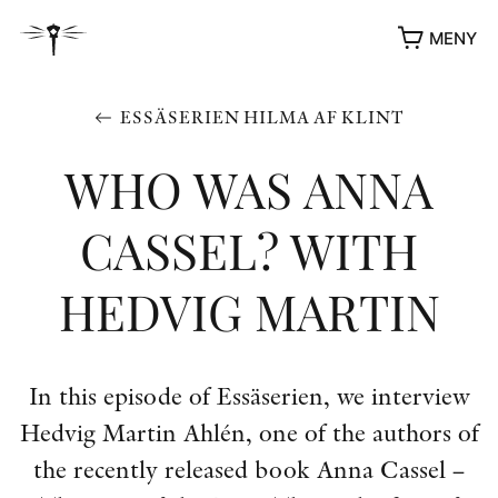
MENY
ESSÄSERIEN HILMA AF KLINT
WHO WAS ANNA
CASSEL? WITH
HEDVIG MARTIN
YUKIKO OCH PATRIK MÖTER
In this episode of Essäserien, we interview
STOLPE STORIES
Hedvig Martin Ahlén, one of the authors of
UTMÄRKELSER
VIDEOGALLERI
the recently released book Anna Cassel –
ÖVRIGA FORMAT