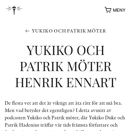
MENY
YUKIKO OCH PATRIK MÖTER
YUKIKO OCH
PATRIK MÖTER
HENRIK ENNART
YUKIKO OCH PATRIK MÖTER
De flesta vet att det är viktigt att äta rätt för att må bra.
STOLPE STORIES
Men vad betyder det egentligen? I detta avsnitt av
UTMÄRKELSER
podcasten Yukiko och Patrik möter, där Yukiko Duke och
VIDEOGALLERI
Patrik Hadenius träffar vår tids främsta författare och
ÖVRIGA FORMAT