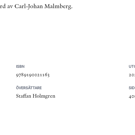
ord av Carl-Johan Malmberg.
ISBN
UT
9789190021163
20
ÖVERSÄTTARE
SI
Staffan Holmgren
40