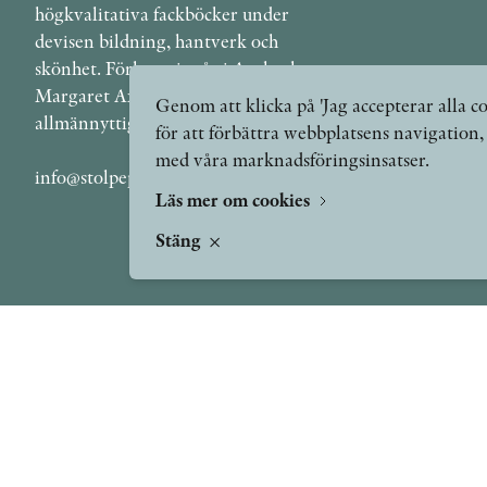
högkvalitativa fackböcker under
devisen bildning, hantverk och
skönhet. Förlaget ingår i Axel och
Margaret Ax:son Johnsons stiftelse för
Genom att klicka på 'Jag accepterar alla co
allmännyttiga ändamål.
för att förbättra webbplatsens navigation
med våra marknadsföringsinsatser.
info@stolpepublishing.se
Läs mer om cookies
Stäng
TERMS OF USE
GDPR
VANLIGA