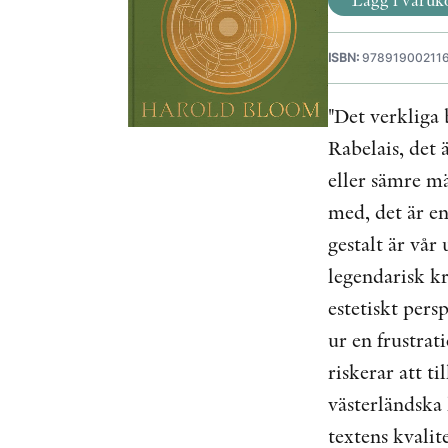
ISBN:
97891900211
"Det verkliga 
Rabelais, det ä
eller sämre m
med, det är en
gestalt är vå
legendarisk kr
estetiskt pers
ur en frustra
riskerar att t
västerländska 
textens kvali