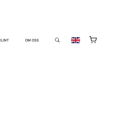
KLINT
OM OSS
YUKIKO OCH PATRIK MÖTER
STOLPE STORIES
UTMÄRKELSER
VIDEOGALLERI