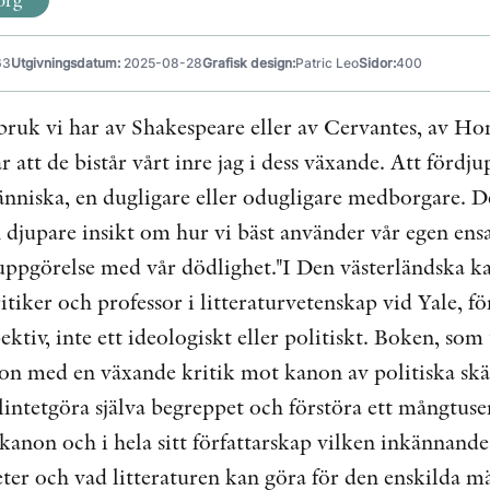
63
Utgivningsdatum:
2025-08-28
Grafisk design:
Patric Leo
Sidor:
400
bruk vi har av Shakespeare eller av Cervantes, av Ho
r att de bistår vårt inre jag i dess växande. Att fördju
änniska, en dugligare eller odugligare medborgare. D
 djupare insikt om hur vi bäst använder vår egen ens
r uppgörelse med vår dödlighet."I Den västerländska
itiker och professor i litteraturvetenskap vid Yale, fö
pektiv, inte ett ideologiskt eller politiskt. Boken, s
tion med en växande kritik mot kanon av politiska skä
illintetgöra själva begreppet och förstöra ett mångtus
kanon och i hela sitt författarskap vilken inkännande 
teter och vad litteraturen kan göra för den enskilda 