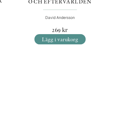
R
OCH EFTERVÄRLDEN
David Andersson
269
kr
Lägg i varukorg