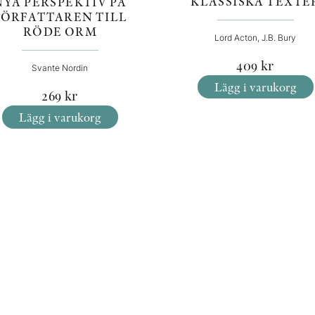
KLASSISKA TEXTE
NYA PERSPEKTIV PÅ
FÖRFATTAREN TILL
RÖDE ORM
Lord Acton, J.B. Bury
409
kr
Svante Nordin
Lägg i varukorg
269
kr
Lägg i varukorg