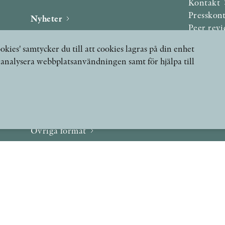
Kontakt
Presskon
Nyheter
Peer rev
Podcast & video
okies' samtycker du till att cookies lagras på din enhet
Yukiko och Patrik möter
, analysera webbplatsanvändningen samt för hjälpa till
Stolpe Stories
Videogalleri
Utmärkelser & Format
Utmärkelser
Övriga format
 FRÅGOR