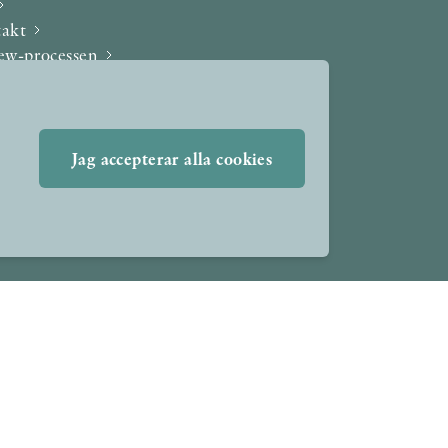
takt
iew-processen
Jag accepterar alla cookies