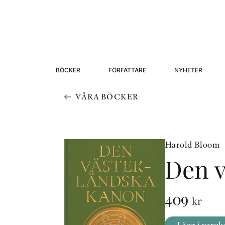
BÖCKER
FÖRFATTARE
NYHETER
VÅRA BÖCKER
Harold Bloom
Den v
409
kr
Lägg i varuk