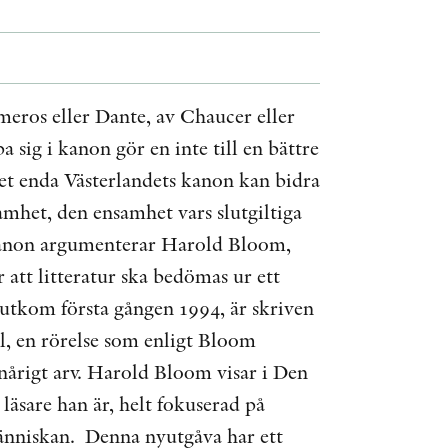
ÖVRIGA FORMAT
KONTAKT
meros eller Dante, av Chaucer eller
pa sig i kanon gör en inte till en bättre
PRESSKONTAKT
et enda Västerlandets kanon kan bidra
PEER REVIEW-PROCESSEN
amhet, den ensamhet vars slutgiltiga
 kanon argumenterar Harold Bloom,
r att litteratur ska bedömas ur ett
om utkom första gången 1994, är skriven
l, en rörelse som enligt Bloom
enårigt arv. Harold Bloom visar i Den
läsare han är, helt fokuserad på
människan. Denna nyutgåva har ett