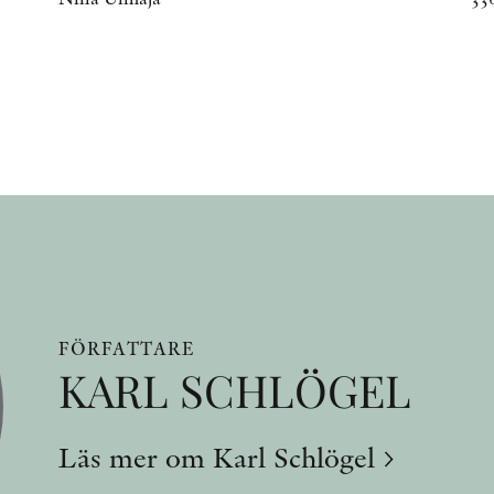
FÖRFATTARE
KARL SCHLÖGEL
Läs mer om Karl Schlögel