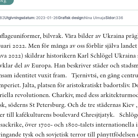
82
Utgivningsdatum:
2023-01-26
Grafisk design:
Nina Ulmaja
Sidor:
336
flageuniformer, bilvrak. Våra bilder av Ukraina prägl
ruari 2022. Men för många av oss förblir själva land
åva 2022) skildrar historikern Karl Schlögel Ukraina
lvklar del av Europa. Han beskriver städer och stadsmi
sam identitet vuxit fram. Tjernivtsi, en gång centrum
periet. Jalta, platsen för aristokratiskt badortsliv. 
riella revolutionen. Charkiv, med dess arkitekturmod
k, söderns St Petersburg. Och de tre städernas Kiev 
r till kafékulturens boulevard Chresjtjatyk. Schlöge
sackrike, över 1700- och 1800-talets internationella i
gande tysk och sovjetisk terror till pånyttfödelsen e