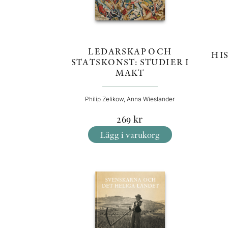
LEDARSKAP OCH
HI
STATSKONST: STUDIER I
MAKT
Philip Zelikow, Anna Wieslander
269
kr
Lägg i varukorg