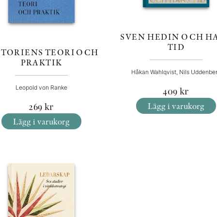
SVEN HEDIN OCH H
TID
STORIENS TEORI OCH
PRAKTIK
Håkan Wahlqvist, Nils Uddenbe
Leopold von Ranke
409
kr
Lägg i varukorg
269
kr
Lägg i varukorg