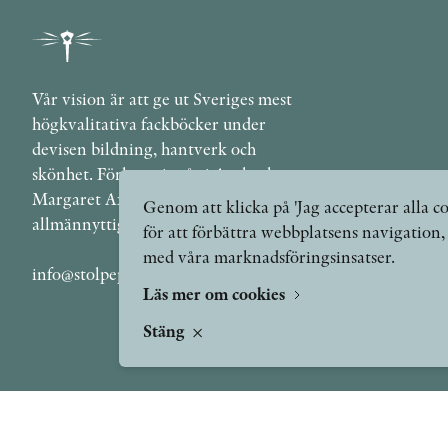
Vår vision är att ge ut Sveriges mest
högkvalitativa fackböcker under
devisen bildning, hantverk och
skönhet. Förlaget ingår i Axel och
Margaret Ax:son Johnsons stiftelse för
Genom att klicka på 'Jag accepterar alla co
allmännyttiga ändamål.
för att förbättra webbplatsens navigation
med våra marknadsföringsinsatser.
info@stolpepublishing.se
Läs mer om cookies
Stäng