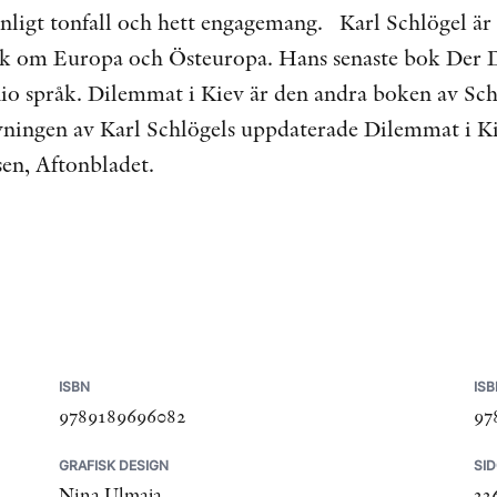
ligt tonfall och hett engagemang. Karl Schlögel är ty
erk om Europa och Östeuropa. Hans senaste bok Der D
l nio språk. Dilemmat i Kiev är den andra boken av 
vningen av Karl Schlögels uppdaterade Dilemmat i Kie
en, Aftonbladet.
ISBN
ISB
9789189696082
97
GRAFISK DESIGN
SI
Nina Ulmaja
33