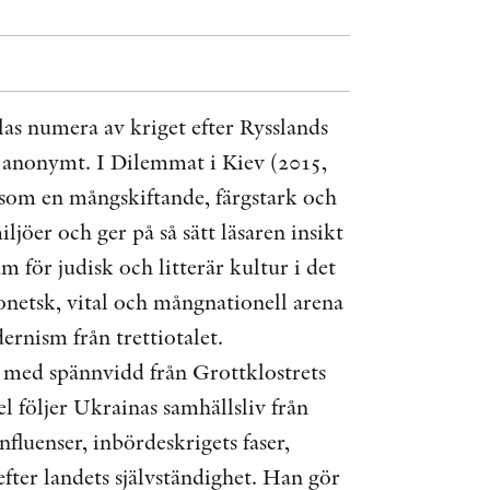
ÖVRIGA FORMAT
KONTAKT
as numera av kriget efter Rysslands
et anonymt. I Dilemmat i Kiev (2015,
PRESSKONTAKT
 som en mångskiftande, färgstark och
PEER REVIEW-PROCESSEN
ljöer och ger på så sätt läsaren insikt
 för judisk och litterär kultur i det
Donetsk, vital och mångnationell arena
ernism från trettiotalet.
, med spännvidd från Grottklostrets
l följer Ukrainas samhällsliv från
nfluenser, inbördeskrigets faser,
fter landets självständighet. Han gör