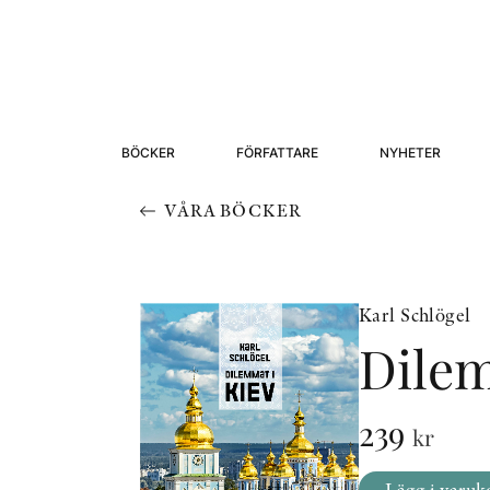
BÖCKER
FÖRFATTARE
NYHETER
VÅRA BÖCKER
Karl Schlögel
Dilem
239
kr
Lägg i varuk