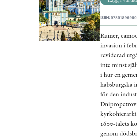
ISBN:
97891896960
Ruiner, camou
invasion i feb
reviderad utg
inte minst sjä
i hur en gemen
habsburgska im
för den indust
Dnipropetrovs
kyrkohierarkie
1600-talets ko
genom dödsbrin