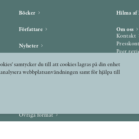
Böcker
Hilma af 
Författare
Om oss
Kontakt
Presskon
Nyheter
Peer rev
Podcast & video
okies' samtycker du till att cookies lagras på din enhet
Yukiko och Patrik möter
, analysera webbplatsanvändningen samt för hjälpa till
Stolpe Stories
Videogalleri
Utmärkelser & Format
Utmärkelser
Övriga format