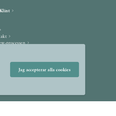
Klint
takt
iew-processen
Jag accepterar alla cookies