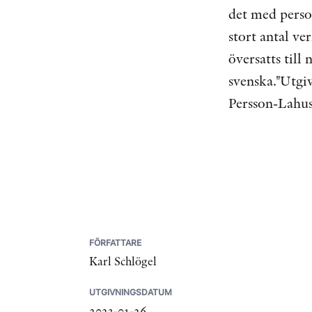
det med person
stort antal v
översatts til
svenska."Utgi
Persson-Lahus
FÖRFATTARE
Karl Schlögel
UTGIVNINGSDATUM
2023-01-26