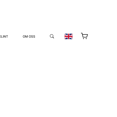
KLINT
OM OSS
YUKIKO OCH PATRIK MÖTER
STOLPE STORIES
UTMÄRKELSER
VIDEOGALLERI