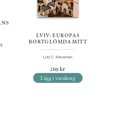
ANS
LVIV: EUROPAS
BORTGLÖMDA MITT
rg
Lutz C. Kleveman
269
kr
Lägg i varukorg