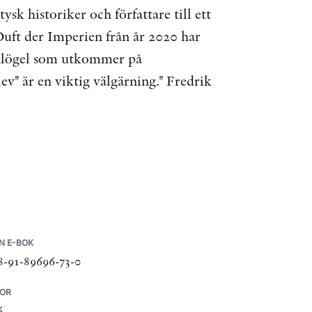
sk historiker och författare till ett
uft der Imperien från år 2020 har
Schlögel som utkommer på
v" är en viktig välgärning." Fredrik
N E-BOK
8-91-89696-73-0
DOR
6