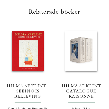
Relaterade böcker
HILMA AF KLINT :
HILMA AF KLINT
SEEING IS
CATALOGUE
BELIEVING
RAISONNÉ
Daniel Birnbaum, Branden W.
Hilma af Klint