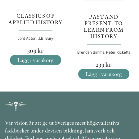
CLASSICS OF
PAST AND
APPLIED HISTORY
PRESENT: TO
LEARN FROM
HISTORY
Lord Acton, J.B. Bury
309
kr
Brendan Simms, Peter Ricketts
Lägg i varukorg
239
kr
Lägg i varukorg
Vår vision är att ge ut Sveriges mest högkvalitativa
fackböcker under devisen bildning, hantverk och
skönhet. Förlaget ingår i Axel och Margaret Ax:son