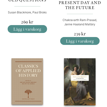
PRESENT DAY AND
THE FUTURE
Susan Blackmore, Paul Broks
Chakravarth Ram-Prasad,
269
kr
Janne Haaland Matláry
Lägg i varukorg
239
kr
Lägg i varukorg