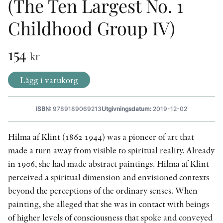
(The Ten Largest No. 1
Childhood Group IV)
KONTAKT
154
PRESSKONTAKT
kr
PEER REVIEW-PROCESSEN
Lägg i varukorg
ISBN:
9789189069213
Utgivningsdatum:
2019-12-02
Hilma af Klint (1862 1944) was a pioneer of art that
made a turn away from visible to spiritual reality. Already
in 1906, she had made abstract paintings. Hilma af Klint
perceived a spiritual dimension and envisioned contexts
beyond the perceptions of the ordinary senses. When
painting, she alleged that she was in contact with beings
of higher levels of consciousness that spoke and conveyed