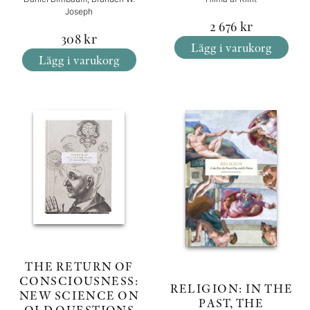
Joseph
2 676
kr
308
kr
Lägg i varukorg
Lägg i varukorg
THE RETURN OF
CONSCIOUSNESS:
RELIGION: IN THE
NEW SCIENCE ON
PAST, THE
OLD QUESTIONS