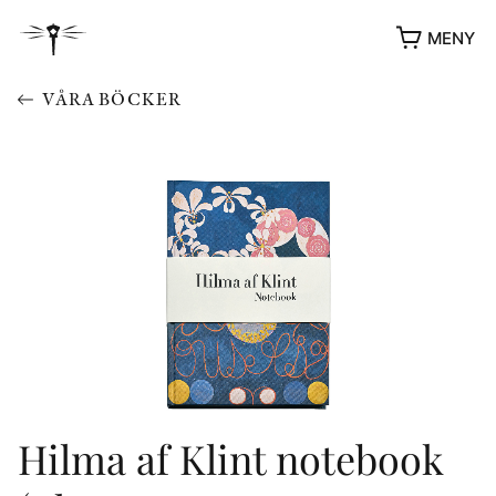
MENY
VÅRA BÖCKER
YUKIKO OCH PATRIK MÖTER
STOLPE STORIES
UTMÄRKELSER
Hilma af Klint notebook
VIDEOGALLERI
ÖVRIGA FORMAT