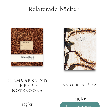
Relaterade böcker
HILMA AF KLINT:
VYKORTSLÅDA
THE FIVE
NOTEBOOK 2
239
kr
127
kr
Lägg i varukorg