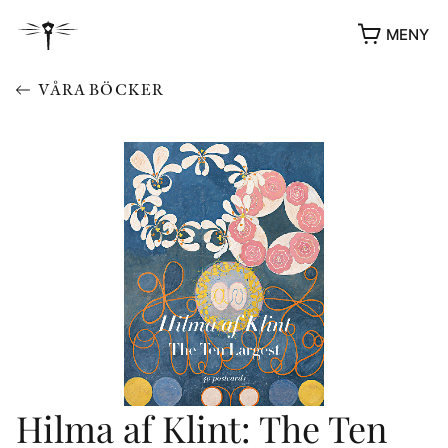
MENY
VÅRA BÖCKER
YUKIKO OCH PATRIK MÖTER
STOLPE STORIES
UTMÄRKELSER
VIDEOGALLERI
Hilma af Klint: The Ten
ÖVRIGA FORMAT