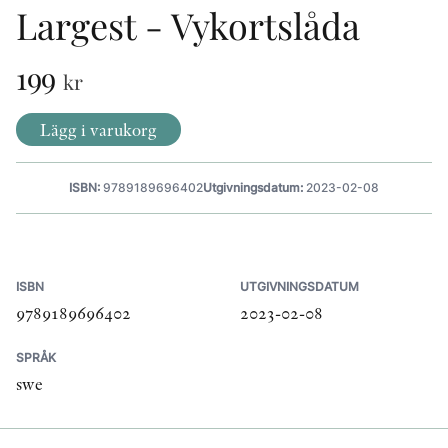
Largest - Vykortslåda
199
KONTAKT
kr
PRESSKONTAKT
Lägg i varukorg
PEER REVIEW-PROCESSEN
ISBN:
9789189696402
Utgivningsdatum:
2023-02-08
ISBN
UTGIVNINGSDATUM
9789189696402
2023-02-08
SPRÅK
swe