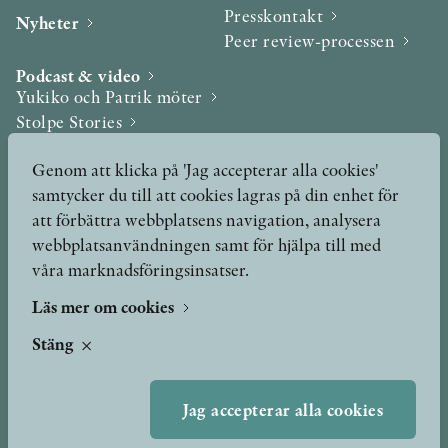
Presskontakt
Nyheter
Peer review-processen
Podcast & video
Yukiko och Patrik möter
Stolpe Stories
Videogalleri
Genom att klicka på 'Jag accepterar alla cookies'
samtycker du till att cookies lagras på din enhet för
Utmärkelser & Format
att förbättra webbplatsens navigation, analysera
Utmärkelser
webbplatsanvändningen samt för hjälpa till med
Övriga format
våra marknadsföringsinsatser.
Läs mer om cookies
TERMS OF USE
Stäng
GDPR
Jag accepterar alla cookies
VANLIGA FRÅGOR