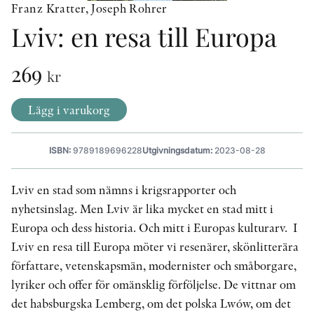
Franz Kratter, Joseph Rohrer
Lviv: en resa till Europa
KONTAKT
269
kr
PRESSKONTAKT
PEER REVIEW-PROCESSEN
Lägg i varukorg
ISBN:
9789189696228
Utgivningsdatum:
2023-08-28
Lviv en stad som nämns i krigsrapporter och
nyhetsinslag. Men Lviv är lika mycket en stad mitt i
Europa och dess historia. Och mitt i Europas kulturarv. I
Lviv en resa till Europa möter vi resenärer, skönlitterära
författare, vetenskapsmän, modernister och småborgare,
lyriker och offer för omänsklig förföljelse. De vittnar om
det habsburgska Lemberg, om det polska Lwów, om det