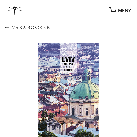
MENY
VÅRA BÖCKER
YUKIKO OCH PATRIK MÖTER
STOLPE STORIES
UTMÄRKELSER
VIDEOGALLERI
ÖVRIGA FORMAT