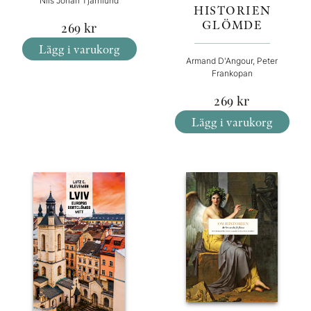
Nils Johan Tjärnlund
HISTORIEN
GLÖMDE
269
kr
Lägg i varukorg
Armand D'Angour, Peter
Frankopan
269
kr
Lägg i varukorg