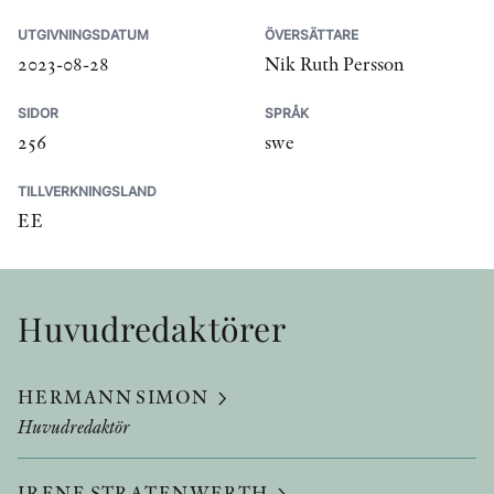
UTGIVNINGSDATUM
ÖVERSÄTTARE
2023-08-28
Nik Ruth Persson
SIDOR
SPRÅK
256
swe
TILLVERKNINGSLAND
EE
Huvudredaktörer
HERMANN SIMON
Huvudredaktör
IRENE STRATENWERTH