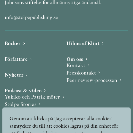
Johnsons stiftelse för allmännyttiga ändamål.
info@stolpepublishing.se
KONTAKT
PRESSKONTAKT
Böcker
Hilma af Klint
PEER REVIEW-PROCESSEN
Författare
Om oss
Kontakt
Presskontakt
Nyheter
Peer review-processen
Podcast & video
Yukiko och Patrik möter
Stolpe Stories
Videogalleri
Genom att klicka på 'Jag accepterar alla cookies'
samtycker du till att cookies lagras på din enhet för
Utmärkelser & Format