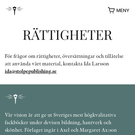
MENY
RÄTTIGHETER
För frågor om rättigheter, översättningar och tillåtelse
att använda vårt material, kontakta Ida Larsson
ida@stolpepublishing.se
YUKIKO OCH PATRIK MÖTER
STOLPE STORIES
Vår vision är att ge ut Sveriges mest högkvalitativa
UTMÄRKELSER
fackböcker under devisen bildning, hantverk och
VIDEOGALLERI
skönhet. Förlaget ingår i Axel och Margaret Ax:son
ÖVRIGA FORMAT