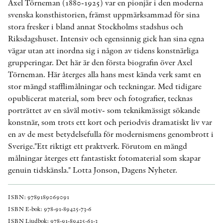
Axel Törneman (1880-1925) var en pionjär i den moderna
svenska konsthistorien, främst uppmärksammad för sina
stora fresker i bland annat Stockholms stadshus och
Riksdagshuset. Intensiv och egensinnig gick han sina egna
vägar utan att inordna sig i någon av tidens konstnärliga
grupperingar. Det här är den första biografin över Axel
Törneman. Här återges alla hans mest kända verk samt en
stor mängd stafflimålningar och teckningar. Med tidigare
opublicerat material, som brev och fotografier, tecknas
porträttet av en såväl motiv- som teknikmässigt sökande
konstnär, som trots ett kort och periodvis dramatiskt liv var
en av de mest betydelsefulla för modernismens genombrott i
Sverige."Ett riktigt ett praktverk. Förutom en mängd
målningar återges ett fantastiskt fotomaterial som skapar
genuin tidskänsla." Lotta Jonson, Dagens Nyheter.
ISBN: 9789189069091
ISBN E-bok: 978-91-89425-73-6
ISBN Ljudbok: 978-91-89425-61-3