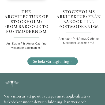
THE
STOCKHOLMS
ARCHITECTURE OF
ARKITEKTUR: FRÅN
STOCKHOLM:
BAROCK TILL
FROM BAROQUE TO
POSTMODERNISM
POSTMODERNISM
Ann Katrin Pihl Atmer, Cathrine
Mellander Backman m.fl
Ann Katrin Pihl Atmer, Cathrine
Mellander Backman m.fl
Se hela vår utgivning
Vår vision är att ge ut Sveriges mest högkvalitativa
fackböcker under devisen bildning, hantverk och