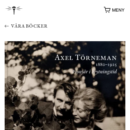
MENY
VÅRA BÖCKER
YUKIKO OCH PATRIK MÖTER
STOLPE STORIES
UTMÄRKELSER
VIDEOGALLERI
ÖVRIGA FORMAT