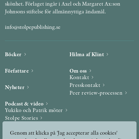
skönhet. Förlaget ingår i Axel och Margaret Ax:son
Johnsons stiftelse för allmännyttiga ändamål.
info@stolpepublishing.se
Böcker
Hilma af Klint
Författare
Om oss
Kontakt
Presskontakt
Nyheter
Peer review-processen
Podcast & video
Yukiko och Patrik möter
Stolpe Stories
Videogalleri
Genom att klicka på 'Jag accepterar alla cookies'