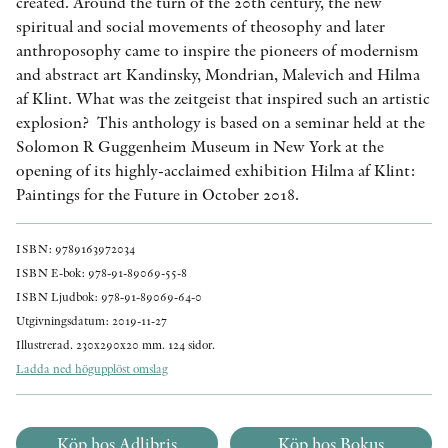
created. Around the turn of the 20th century, the new
spiritual and social movements of theosophy and later
anthroposophy came to inspire the pioneers of modernism
and abstract art Kandinsky, Mondrian, Malevich and Hilma
af Klint. What was the zeitgeist that inspired such an artistic
explosion? This anthology is based on a seminar held at the
Solomon R Guggenheim Museum in New York at the
opening of its highly-acclaimed exhibition Hilma af Klint:
Paintings for the Future in October 2018.
ISBN: 9789163972034
ISBN E-bok: 978-91-89069-55-8
ISBN Ljudbok: 978-91-89069-64-0
Utgivningsdatum: 2019-11-27
Illustrerad. 230x290x20 mm. 124 sidor.
Ladda ned högupplöst omslag
Köp hos Adlibris
Köp hos Bokus