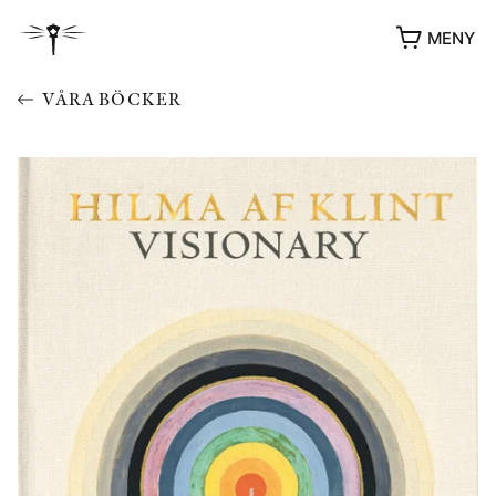
MENY
VÅRA BÖCKER
YUKIKO OCH PATRIK MÖTER
STOLPE STORIES
UTMÄRKELSER
VIDEOGALLERI
ÖVRIGA FORMAT