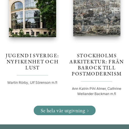
JUGEND I SVERIGE:
STOCKHOLMS
NYFIKENHET OCH
ARKITEKTUR: FRÅN
LUST
BAROCK TILL
POSTMODERNISM
Martin Rörby, Ulf Sörenson m.fl
Ann Katrin Pihl Atmer, Cathrine
Mellander Backman m.fl
Se hela vår utgivning