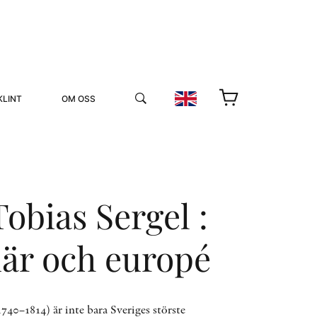
KLINT
OM OSS
obias Sergel :
är och europé
YUKIKO OCH PATRIK MÖTER
STOLPE STORIES
UTMÄRKELSER
VIDEOGALLERI
740–1814) är inte bara Sveriges störste