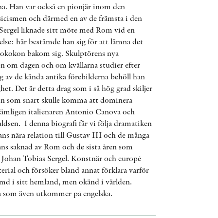
ÖVRIGA FORMAT
a. Han var också en pionjär inom den
ssicismen och därmed en av de främsta i den
Sergel liknade sitt möte med Rom vid en
else: här bestämde han sig för att lämna det
KONTAKT
 rokokon bakom sig. Skulptörens nya
ken om dagen och om kvällarna studier efter
PRESSKONTAKT
ng av de kända antika förebilderna behöll han
et. Det är detta drag som i så hög grad skiljer
PEER REVIEW-PROCESSEN
amn som snart skulle komma att dominera
nämligen italienaren Antonio Canova och
dsen. I denna biografi får vi följa dramatiken
 hans nära relation till Gustav III och de många
ans saknad av Rom och de sista åren som
 Johan Tobias Sergel. Konstnär och europé
erial och försöker bland annat förklara varför
ömd i sitt hemland, men okänd i världen.
ta som även utkommer på engelska.