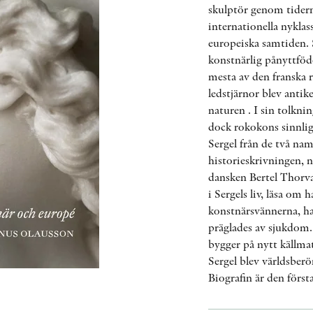
skulptör genom tidern
internationella nykla
europeiska samtiden. 
konstnärlig pånyttföd
mesta av den franska
ledstjärnor blev anti
naturen . I sin tolkni
dock rokokons sinnligh
Sergel från de två n
historieskrivningen, 
dansken Bertel Thorval
i Sergels liv, läsa om
konstnärsvännerna, h
präglades av sjukdom.
bygger på nytt källmat
Sergel blev världsber
Biografin är den förs